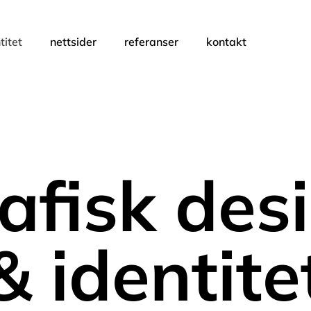
titet
nettsider
referanser
kontakt
afisk des
& identite