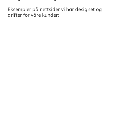
Eksempler på nettsider vi har designet og
drifter for våre kunder:
Mulighetsfondet -
Slik søker du om
Røkke-millionene
mulighetsfondet.com