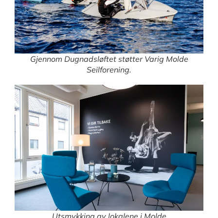
Gjennom Dugnadsløftet støtter Varig Molde
Seilforening.
Utsmykking av lokalene i Molde